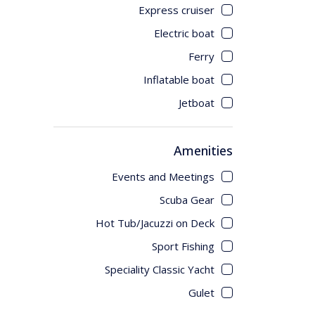
Express cruiser
Scuba Gear
جـــورجيا
Electric boat
Hot Tub/Jacuzzi on Deck
Ferry
Sport Fishing
اسطنبول
Inflatable boat
Speciality Classic Yacht
Jetboat
Gulet
أمريكا
البحر الاحمر
Amenities
Events and Meetings
رحلة العواصم الأوروبية
Scuba Gear
العلا
Hot Tub/Jacuzzi on Deck
Sport Fishing
القاهره
Speciality Classic Yacht
Gulet
الغردقه