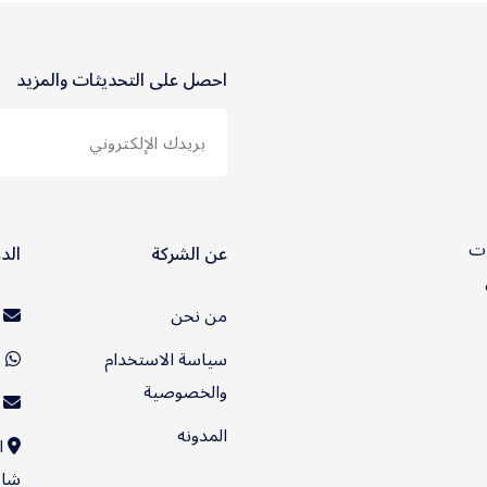
احصل على التحديثات والمزيد
ات
عن الشركة
الد
من نحن
ت
سياسة الاستخدام
920032896
والخصوصية
o@wingly.net
المدونه
ا
شار