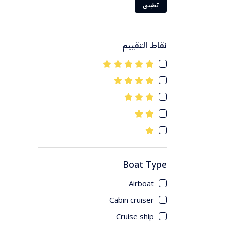
تايلاند
تطبيق
Boat Type
سريلانكا
نقاط التقييم
Airboat
سنغافورة
Cabin cruiser
Cruise ship
فيتنام
Express cruiser
ماليزيا
Electric boat
Ferry
طرابزون
Inflatable boat
Boat Type
Jetboat
ألبانيا
Airboat
أرمينيا
Amenities
Cabin cruiser
Cruise ship
Events and Meetings
أذربيجان