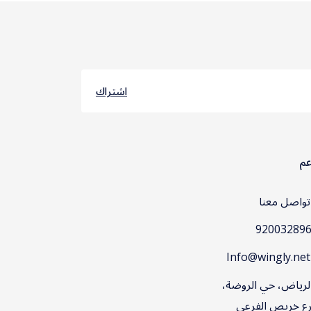
اشتراك
عم
واصل معنا
Inf
لرياض، حي الروضة،
ع خريص الفرعي