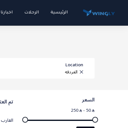
الرئيسية
الرحلات
اخبارنا
السعر
250
-
50
⃁
⃁
تطبيق
Location
نقاط التقييم
السعر
المالديف
تم العثور 
250
-
50
⃁
⃁
اندونيسيا
القارب 