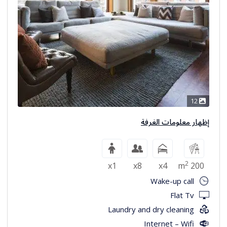
12
إظهار معلومات الغرفة
2
x1
x8
x4
200 m
Wake-up call
Flat Tv
Laundry and dry cleaning
Internet – Wifi