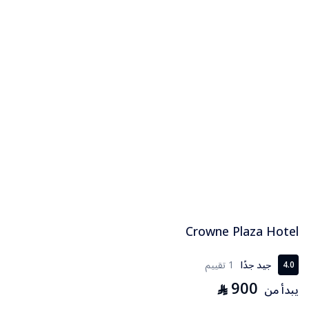
Crowne Plaza Hotel
جيد جدًا
1 تقييم
4.0
900
⃁
يبدأ من