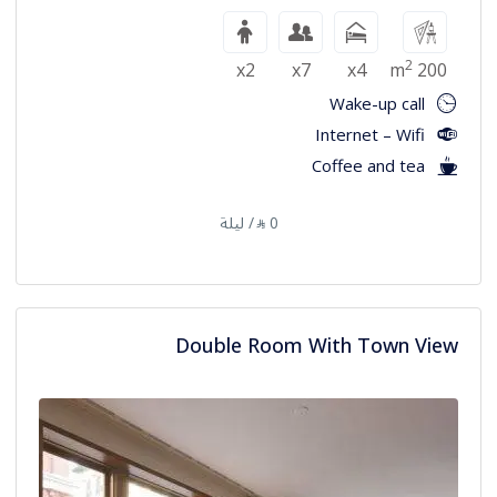
2
x2
x7
x4
200 m
Wake-up call
Internet – Wifi
Coffee and tea
0
/ ليلة
⃁
Double Room With Town View