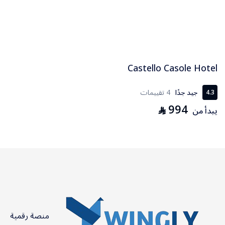
Castello Casole Hotel
جيد جدًا
4 تقييمات
4.3
994
⃁
يبدأ من
منصة رقمية