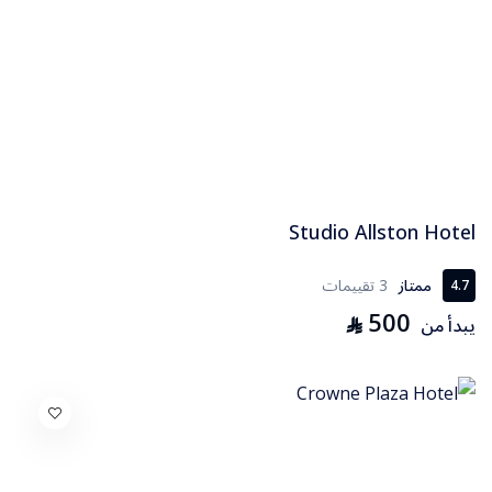
Studio Allston Hotel
ممتاز
3 تقييمات
4.7
500
⃁
يبدأ من