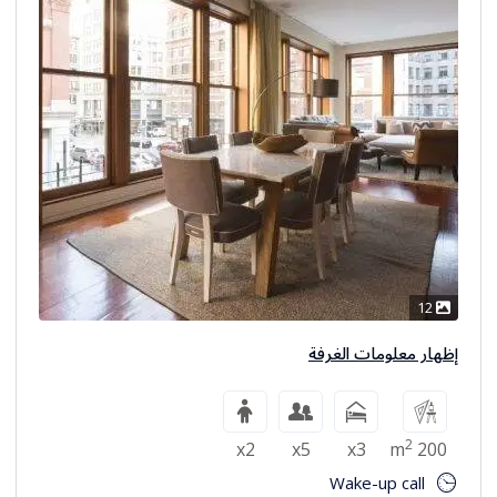
12
إظهار معلومات الغرفة
2
x2
x5
x3
200 m
Wake-up call