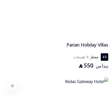
Parian Holiday Villas
ممتاز
4 تقييمات
4.5
550
⃁
يبدأ من