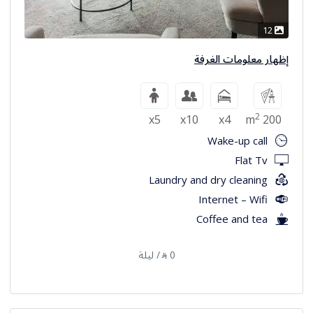
12
إظهار معلومات الغرفة
2
x5
x10
x4
200 m
Wake-up call
Flat Tv
Laundry and dry cleaning
Internet – Wifi
Coffee and tea
0
/ ليلة
⃁