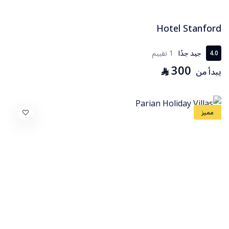
Hotel Stanford
جيد جدًا
1 تقييم
4.0
300
⃁
يبدأ من
مميز