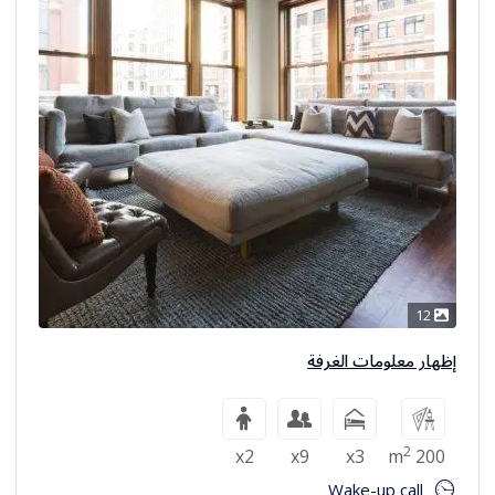
12
إظهار معلومات الغرفة
2
x2
x9
x3
200 m
Wake-up call