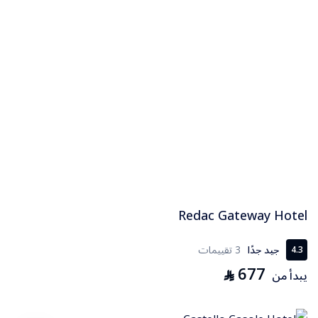
Redac Gateway Hotel
جيد جدًا
3 تقييمات
4.3
677
⃁
يبدأ من