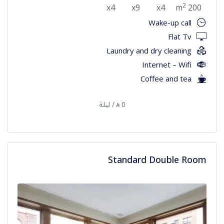
2
x4
x9
x4
200 m
Wake-up call
Flat Tv
Laundry and dry cleaning
Internet – Wifi
Coffee and tea
0
/ ليلة
⃁
Standard Double Room