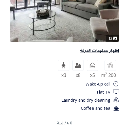
12
إظهار معلومات الغرفة
2
x3
x8
x5
200 m
Wake-up call
Flat Tv
Laundry and dry cleaning
Coffee and tea
0
/ ليلة
⃁