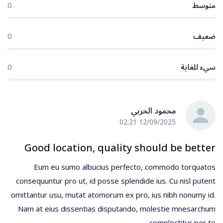
متوسط
0
ضعيف
0
سيء للغاية
0
محمود الحربي
12/09/2025 02:21
Good location, quality should be better
Eum eu sumo albucius perfecto, commodo torquatos
consequuntur pro ut, id posse splendide ius. Cu nisl putent
omittantur usu, mutat atomorum ex pro, ius nibh nonumy id.
Nam at eius dissentias disputando, molestie mnesarchum
complectitur per te