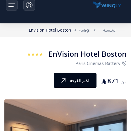
الرئيسية
>
الإقامة
>
EnVision Hotel Boston
الرئيسية
EnVision Hotel Boston
الرحلات
Paris Cinemas Battery
اخبارنا
871
⃁
اختر الغرفة
من
تواصل معانا