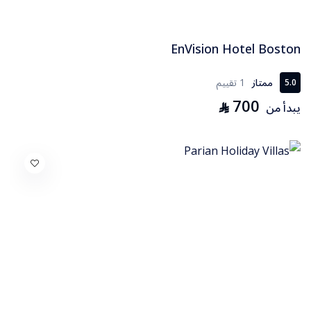
EnVision Hotel Boston
ممتاز
1 تقييم
5.0
700
⃁
يبدأ من