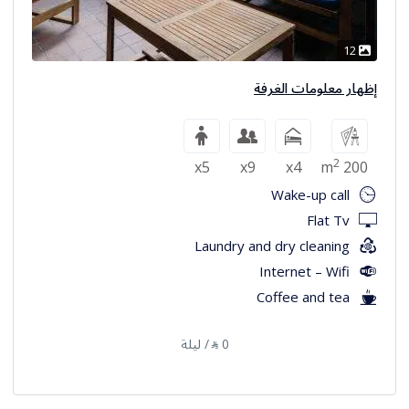
12
إظهار معلومات الغرفة
2
x5
x9
x4
200 m
Wake-up call
Flat Tv
Laundry and dry cleaning
Internet – Wifi
Coffee and tea
0
/ ليلة
⃁