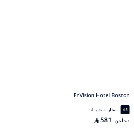
EnVision Hotel Boston
ممتاز
4 تقييمات
4.5
581
⃁
يبدأ من