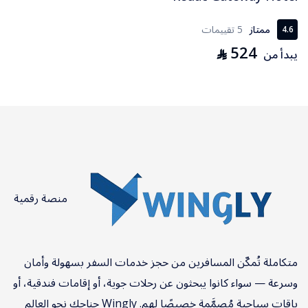
ممتاز
5 تقييمات
4.6
524
⃁
يبدأ من
منصة رقمية
متكاملة تُمكّن المسافرين من حجز خدمات السفر بسهولة وأمان
وسرعة — سواء كانوا يبحثون عن رحلات جوية، أو إقامات فندقية، أو
باقات سياحية مُصمَّمة خصيصًا لهم. Wingly جناحك نحو العالم