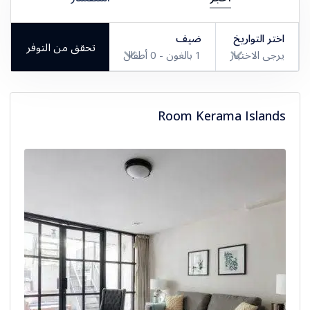
اختر التواريخ
ضيف
تحقق من التوفر
يرجى الاختيار
1
بالغون -
0
أطفال
بالغون
Room Kerama Islands
أطفال