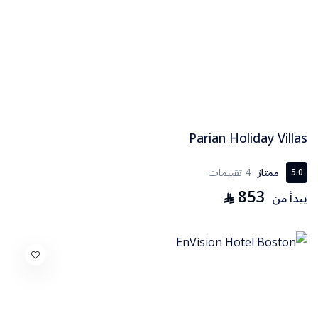
Parian Holiday Villas
ممتاز
4 تقييمات
5.0
853
⃁
يبدأ من