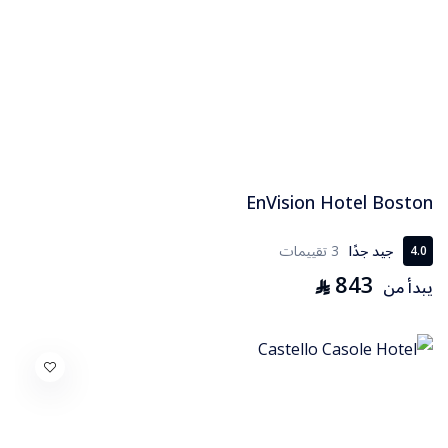
EnVision Hotel Boston
جيد جدًا
3 تقييمات
4.0
843
⃁
يبدأ من