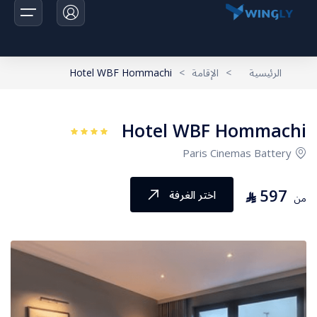
الرئيسية
>
الإقامة
>
Hotel WBF Hommachi
الرئيسية
Hotel WBF Hommachi
الرحلات
Paris Cinemas Battery
اخبارنا
597
⃁
اختر الغرفة
من
تواصل معانا