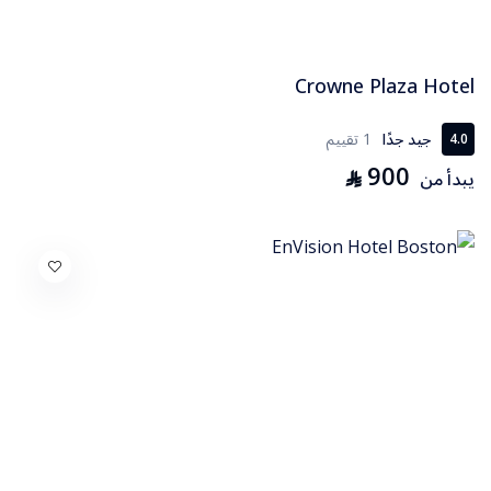
Crowne Plaza Hotel
جيد جدًا
1 تقييم
4.0
900
⃁
يبدأ من