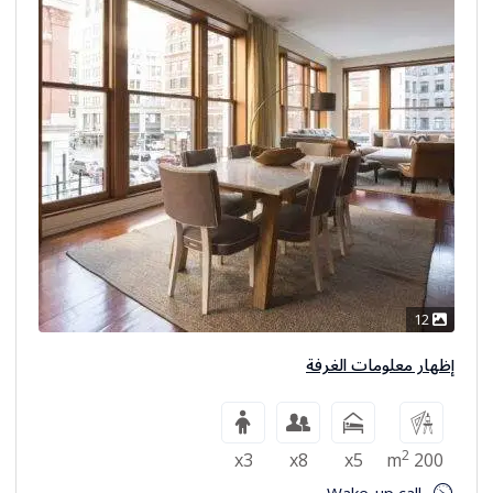
12
إظهار معلومات الغرفة
2
x3
x8
x5
200 m