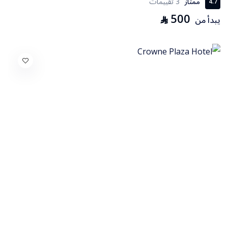
ممتاز
3 تقييمات
4.7
500
⃁
يبدأ من