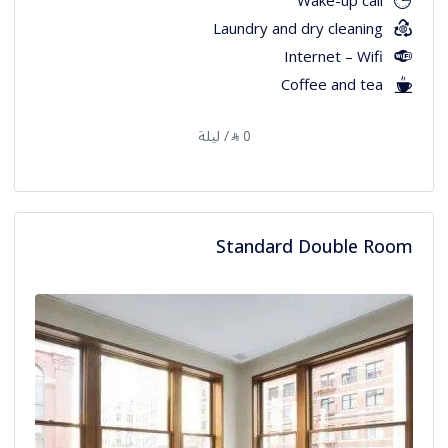
Wake-up call
Laundry and dry cleaning
Internet – Wifi
Coffee and tea
0
/ ليلة
⃁
Standard Double Room