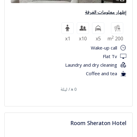
إظهار معلومات الغرفة
2
x1
x10
x5
200 m
Wake-up call
Flat Tv
Laundry and dry cleaning
Coffee and tea
0
/ ليلة
⃁
Room Sheraton Hotel