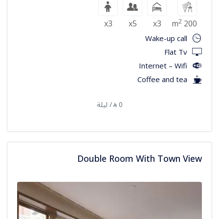
2
x3
x5
x3
200 m
Wake-up call
Flat Tv
Internet – Wifi
Coffee and tea
0
/ ليلة
⃁
Double Room With Town View