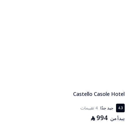
Castello Casole Hotel
جيد جدًا
4 تقييمات
4.3
994
⃁
يبدأ من