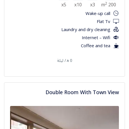
2
x5
x10
x3
200 m
Wake-up call
Flat Tv
Laundry and dry cleaning
Internet – Wifi
Coffee and tea
0
/ ليلة
⃁
Double Room With Town View