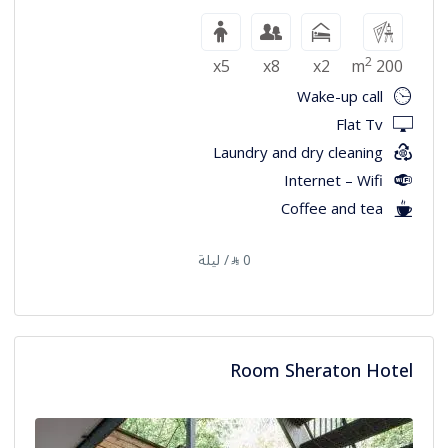
2
x5
x8
x2
200 m
Wake-up call
Flat Tv
Laundry and dry cleaning
Internet – Wifi
Coffee and tea
0
/ ليلة
⃁
Room Sheraton Hotel