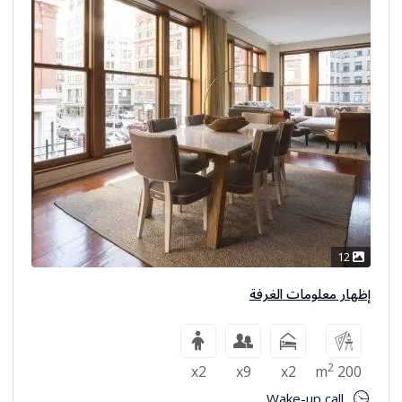
12
إظهار معلومات الغرفة
2
x2
x9
x2
200 m
Wake-up call