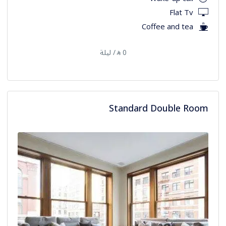
Flat Tv
Coffee and tea
0
/ ليلة
⃁
Standard Double Room