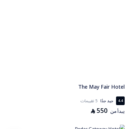
The May Fair Hotel
جيد جدًا
5 تقييمات
4.4
550
⃁
يبدأ من