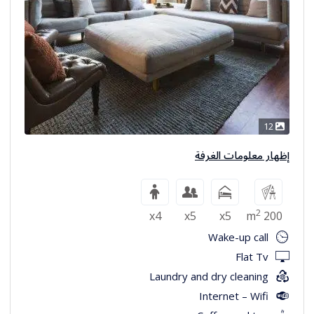
12
إظهار معلومات الغرفة
2
x4
x5
x5
200 m
Wake-up call
Flat Tv
Laundry and dry cleaning
Internet – Wifi