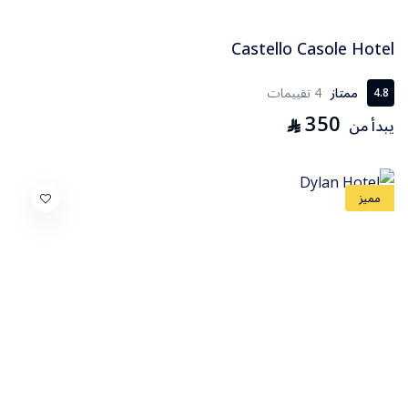
Castello Casole Hotel
ممتاز
4 تقييمات
4.8
350
⃁
يبدأ من
مميز