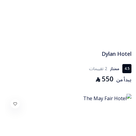
Dylan Hotel
ممتاز
2 تقييمات
4.5
550
⃁
يبدأ من