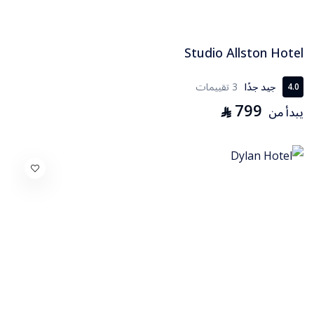
Studio Allston Hotel
جيد جدًا
3 تقييمات
4.0
799
⃁
يبدأ من