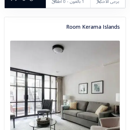
يرجى الاختيار
1
بالغون -
0
أطفال
بالغون
Room Kerama Islands
أطفال