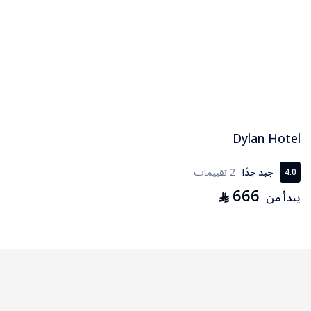
Dylan Hotel
جيد جدًا
2 تقييمات
4.0
666
⃁
يبدأ من