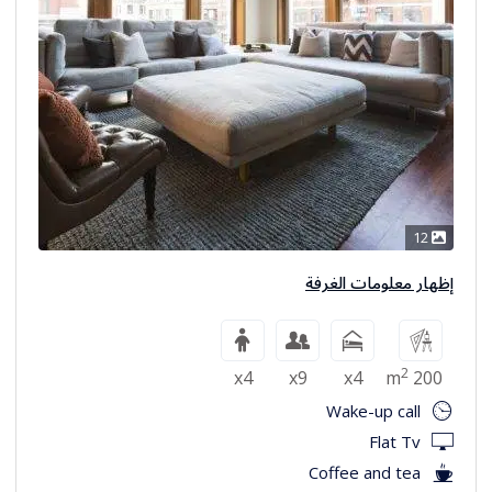
12
إظهار معلومات الغرفة
2
x4
x9
x4
200 m
Wake-up call
Flat Tv
Coffee and tea