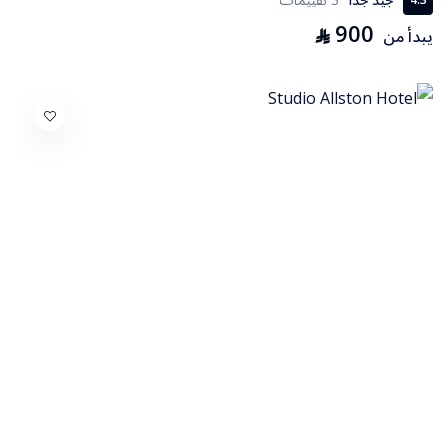
900
⃁
يبدأ من