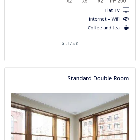
x2
x6
x2
200 m
Flat Tv
Internet – Wifi
Coffee and tea
0
/ ليلة
⃁
Standard Double Room