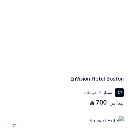
EnVision Hotel Boston
ممتاز
3 تقييمات
4.7
700
⃁
يبدأ من