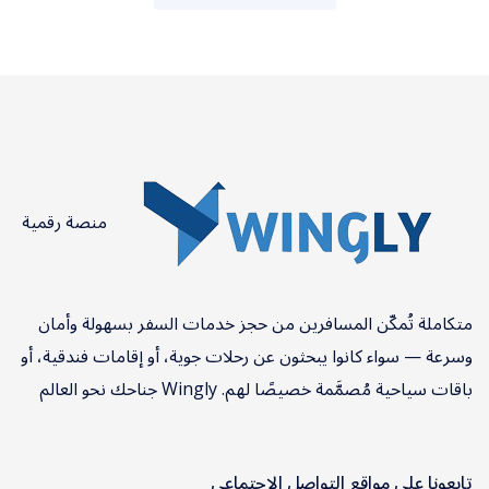
منصة رقمية
متكاملة تُمكّن المسافرين من حجز خدمات السفر بسهولة وأمان
وسرعة — سواء كانوا يبحثون عن رحلات جوية، أو إقامات فندقية، أو
باقات سياحية مُصمَّمة خصيصًا لهم. Wingly جناحك نحو العالم
تابعونا على مواقع التواصل الاجتماعي