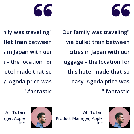
family was traveling
"Our family was traveling
bullet train between
via bullet train between
ies in Japan with our
cities in Japan with our
e - the location for
luggage - the location for
s hotel made that so
this hotel made that so
sy. Agoda price was
easy. Agoda price was
fantastic."
fantastic."
Ali Tufan
Ali Tufan
nager, Apple
Product Manager, Apple
Inc
Inc