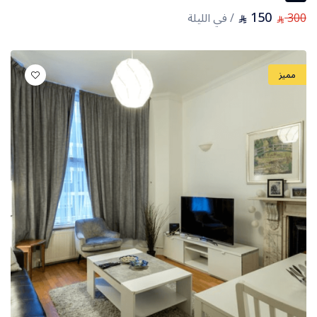
150
300
/ في الليلة
⃁
⃁
مميز