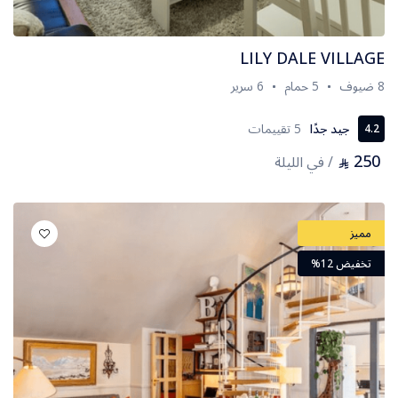
LILY DALE VILLAGE
8 ضيوف
5 حمام
6 سرير
جيد جدًا
5 تقييمات
4.2
250
/ في الليلة
⃁
مميز
تخفيض 12%