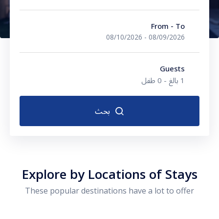
From - To
المالديف
08/10/2026
-
08/09/2026
اندونيسيا
Guests
1 بالغ
-
0 طفل
تايلاند
بحث
سريلانكا
الغرف
سنغافورة
فيتنام
بالغون
Explore by Locations of Stays
These popular destinations have a lot to offer
ماليزيا
أطفال
طرابزون