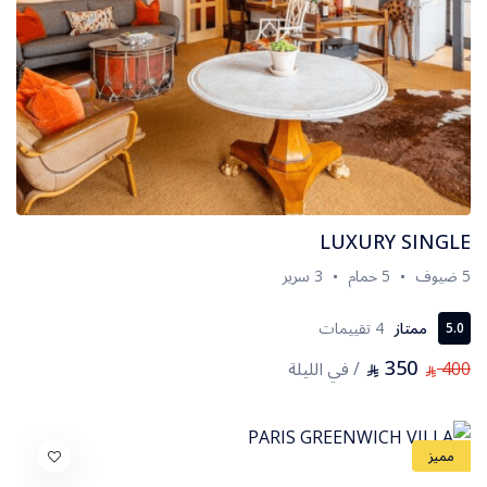
LUXURY SINGLE
5 ضيوف
5 حمام
3 سرير
ممتاز
4 تقييمات
5.0
350
400
/ في الليلة
⃁
⃁
مميز