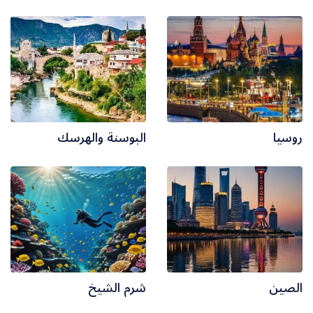
ألبانيا
أرمينيا
أذربيجان
روسيا
البوسنة والهرسك
جـــورجيا
اسطنبول
أمريكا
البحر الاحمر
الصين
شرم الشيخ
رحلة العواصم الأوروبية