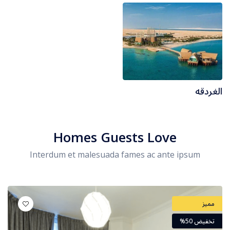
العلا
القاهره
الغردقه
الغردقه
شرم الشيخ
الصين
Homes Guests Love
Interdum et malesuada fames ac ante ipsum
البوسنة والهرسك
روسيا
مميز
تخفيض 50%