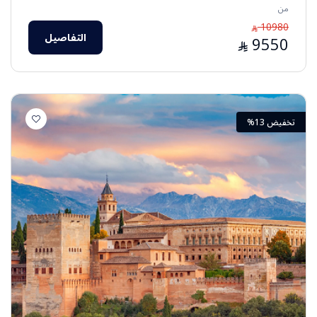
من
10980
⃁
التفاصيل
9550
⃁
تخفيض 13%