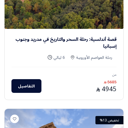
قصة أندلسية: رحلة السحر والتاريخ في مدريد وجنوب
إسبانيا
رحلة العواصم الأوروبية
6 ليالي
من
5685
⃁
التفاصيل
4945
⃁
تخفيض 13%