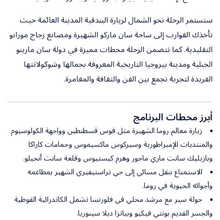
ستستمر الرحلة نحو الشمال لزيارة البندقية المدينة العائمة حيث
تأخذك القوارب إلى ساحة سان ماركو الشهيرة ومصانع زجاج مورانو
التقليدية. كما تتضمن الرحلة محطات مميزة في دولة سان مارينو
الجبلية ومدينة بيروجيا التاريخية المعروفة بجمالها وشوكولاتتها
الفريدة لتجربة تجمع بين الفن والثقافة والمغامرة.
أبرز محطات البرنامج
زيارة معالم روما الشهيرة مثل قوس قسطنطين وواجهة الكولوسيوم
والمنتديات الإمبراطورية وسيركوس ماكسيموس وحمامات كاراكا
وبازيليك سانت ماري ماجور وهرم كيستيوس وقلعة سانت أنجيلو.
الاستمتاع بنقل مسائي إلى حي تراستيفيري الشهير بمطاعمه
وأجوائه الحيوية في روما.
جولة سير مع مرشد محلي في فلورنسا تشمل الكاتدرائية القوطية
والجسر القديم بونتي فيكيو وبياتزا ديلا سينوريا.