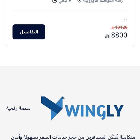
رحلة العواصم الأوروبية
9 ليالي
من
10120
⃁
التفاصيل
8800
⃁
منصة رقمية
متكاملة تُمكّن المسافرين من حجز خدمات السفر بسهولة وأمان