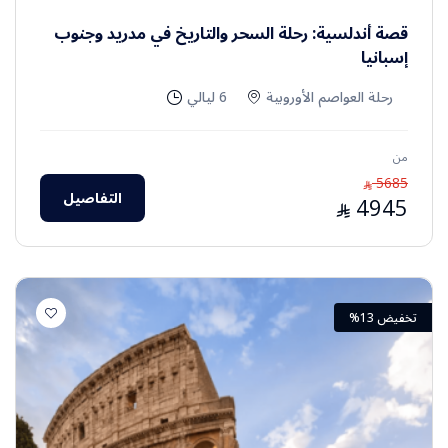
قصة أندلسية: رحلة السحر والتاريخ في مدريد وجنوب
إسبانيا
رحلة العواصم الأوروبية
6 ليالي
من
5685
⃁
التفاصيل
4945
⃁
تخفيض 13%