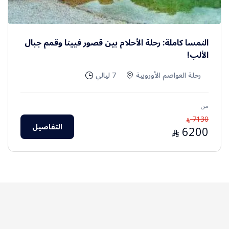
النمسا كاملة: رحلة الأحلام بين قصور فيينا وقمم جبال
الألب!
رحلة العواصم الأوروبية
7 ليالي
من
7130
⃁
التفاصيل
6200
⃁