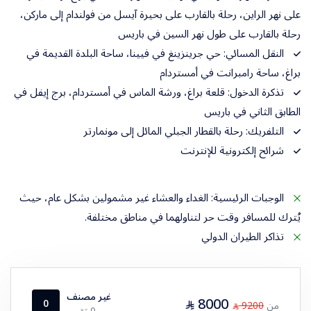
على نهر الراين، رحلة بالقارب على بحيرة آيسل من فولندام إلى ماركن،
رحلة بالقارب على طول نهر السين في باريس
النقل المسائي: حي جرينزينغ في فيينا، ساحة البلدة القديمة في
براغ، ساحة رامبرانت في أمستردام
تذكرة الدخول: قلعة براغ، ورشة الماس في أمستردام، برج إيفل في
الطابق الثاني في باريس
التلفريك: رحلة بالقطار الجبلي المائل إلى مونمارتر
شرائح إلكترونية للإنترنت
الوجبات الرئيسية: الغداء والعشاء غير مشمولين بشكل عام، حيث
يُترك للمسافر وقت حر لتناولهما في مناطق مختلفة.
تذاكر الطيران الدولي
غير مصنف
8000
⃁
0
من
9200
⃁
0 تقييم