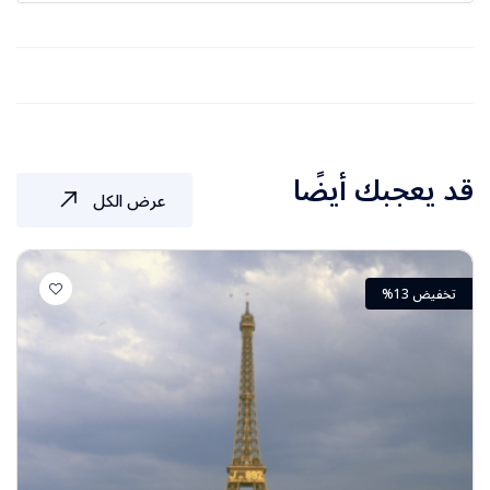
نعم، تم تصميم البرنامج ليجمع بين الجولات المنظمة
جزيرة ماركن في هولندا
والوقت الحر. سيكون لديكم وقت خاص لاستكشاف
المدن بأنفسكم في معظم المحطات مثل فيينا،
بودابست، براغ، وباريس.
قد يعجبك أيضًا
عرض الكل
تخفيض 13%