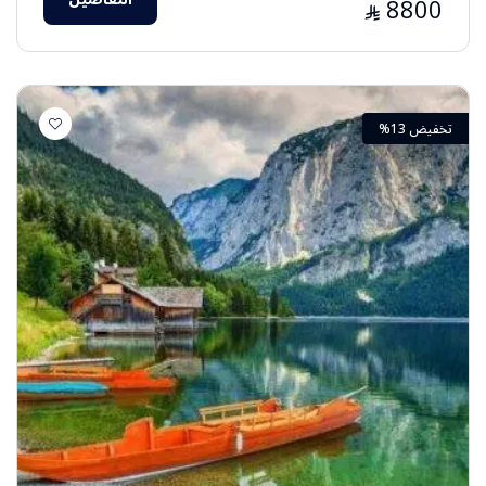
8800
⃁
تخفيض 13%