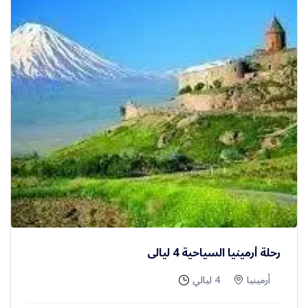
Kessab (4.1): يديره عائلة سورية-أرمنية، ويقدم
أطباقًا حلالاً باستخدام أدوات مخصصة. مطعم Line.
رحلة أرمينيا السياحية 4 ليالى
أرمينيا
4 ليالي