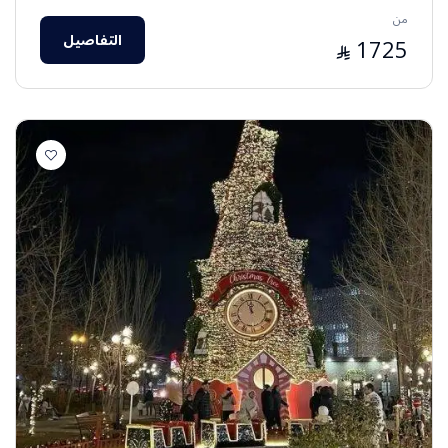
من
التفاصيل
1725
⃁