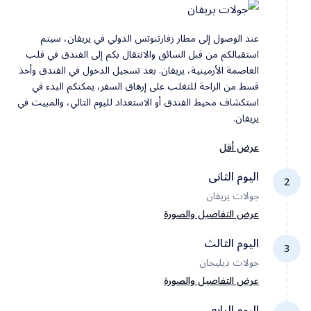
عند الوصول إلى مطار زفارتنوتس الدولي في يريفان، سيتم
استقبالكم من قبل السائق والانتقال بكم إلى الفندق في قلب
العاصمة الأرمينية، يريفان. بعد تسجيل الدخول في الفندق وأخذ
قسط من الراحة للتغلب على إرهاق السفر، يمكنكم البدء في
استكشاف محيط الفندق أو الاستعداد لليوم التالي، والمبيت في
يريفان.
عرض أقل
اليوم الثانى
2
جولات يريفان
عرض التفاصيل والصورة
اليوم الثالث
3
جولات ديليجان
بعد تناول وجبة الإفطار في الفندق في الصباح، سنبدأ جولتنا بزيارة
مجمع الكاسكيد، وهو درج ضخم مزين بالنوافير والمنحوتات ويوفر
عرض التفاصيل والصورة
إطلالة رائعة على مدينة يريفان وجبل أرارات. يمكنكم الصعود عبر
اليوم الرابع
الدرج أو استخدام المصاعد الداخلية للاستمتاع بالأعمال الفنية