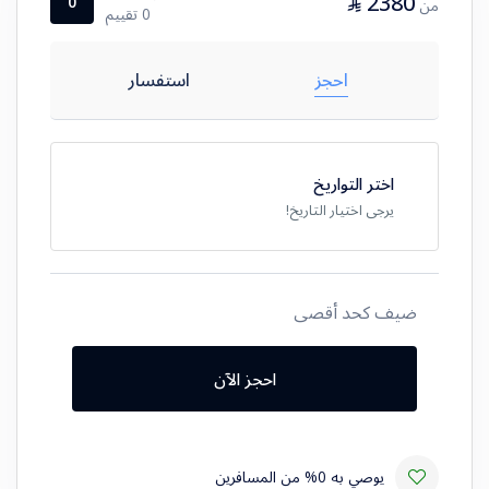
2380
⃁
0
من
0 تقييم
احجز
استفسار
اختر التواريخ
يرجى اختيار التاريخ!
ضيف كحد أقصى
احجز الآن
يوصي به 0% من المسافرين