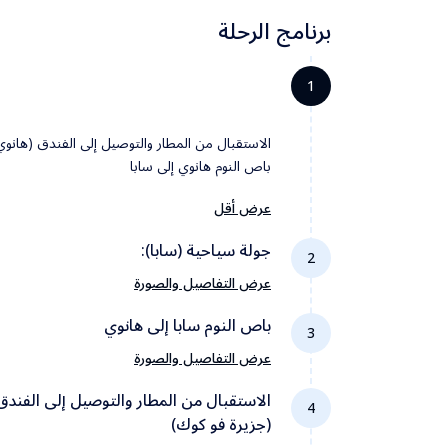
برنامج الرحلة
1
الاستقبال من المطار والتوصيل إلى الفندق (هانوي
باص النوم هانوي إلى سابا
عرض أقل
جولة سياحية (سابا):
2
عرض التفاصيل والصورة
باص النوم سابا إلى هانوي
3
قمة فانسيبان (الرحلة تكون بالتلفريك والقطار
عرض التفاصيل والصورة
الجبلي) قرية كات كات موانا سابا زحليقة سابا واد
سابا الأخضر العودة إلى ساحة بحيرة سابا الجميلة م
الاستقبال من المطار والتوصيل إلى الفندق
4
أو كوي هو سابا الجدول الذهبي برج فانغ كانغ طري
(جزيرة فو كوك)
ممر او كوي هو شلال الفضة