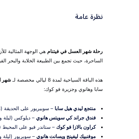
نظرة عامة
رحلة شهر العسل في فيتنام
هي الوجهة المثالية للأزو
الساحرة، حيث تجمع بين الطبيعة الخلابة والبحر الفي
هذه الباقة السياحية لمدة 8 ليالي مخصصة لـ
شهر ا
سابا وهانوي وجزيرة فو كوك:
منتجع ليدي هيل سابا
– سوبيريور على الحديقة (3 ليالي)
فندق جراند كي سويتس هانوي
– ديلوكس (ليلة و
كراون بالازا فو كوك
– ستاندر فيو على المحيط (3 ليالي)
موفنبيك ليفينج ويسانت هانوي
– سوبريور (ليلة و