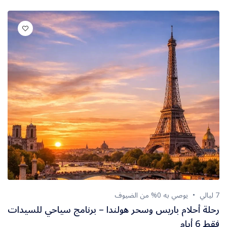
شرم الشيخ
الصين
البوسنة والهرسك
روسيا
7 ليالي
يوصي به 0% من الضيوف
رحلة أحلام باريس وسحر هولندا – برنامج سياحي للسيدات
فقط 6 أيام