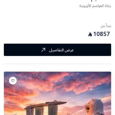
رحلة العواصم الأوروبية
يبدأ من
10857
⃁
عرض التفاصيل