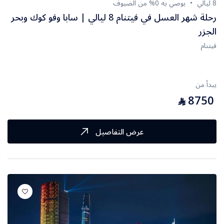
8 ليالي
يوصي به 0% من الضيوف
رحلة شهر العسل في فيتنام 8 ليالي | سابا وفو كوك وبحر
الجزر
فيتنام
يبدأ من
8750
⃁
عرض التفاصيل