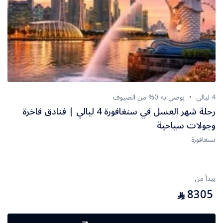
4 ليالي
يوصي به 0% من الضيوف
رحلة شهر العسل في سنغافورة 4 ليالي | فنادق فاخرة
وجولات سياحية
سنغافورة
يبدأ من
8305
⃁