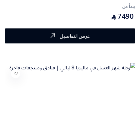
يبدأ من
7490
⃁
عرض التفاصيل