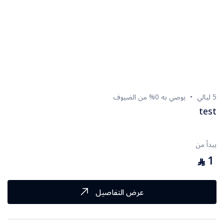
جـــورجيا
اسطنبول
أمريكا
5 ليالي
يوصي به 0% من الضيوف
البحر الاحمر
test
رحلة العواصم الأوروبية
يبدأ من
العلا
1
⃁
القاهره
عرض التفاصيل
الغردقه