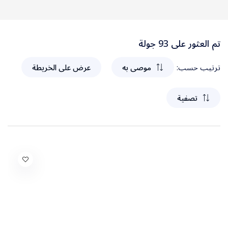
سريلانكا
تم العثور على 93 جولة
سنغافورة
ترتيب حسب:
موصى به
عرض على الخريطة
فيتنام
تصفية
ماليزيا
طرابزون
ألبانيا
أرمينيا
أذربيجان