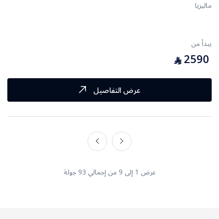
ماليزيا
يبدأ من
2590
⃁
عرض التفاصيل
عرض 1 إلى 9 من إجمالي 93 جولة