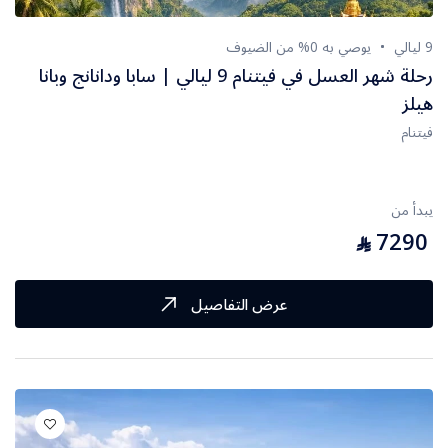
9 ليالي
يوصي به 0% من الضيوف
رحلة شهر العسل في فيتنام 9 ليالي | سابا ودانانج وبانا
هيلز
فيتنام
يبدأ من
7290
⃁
عرض التفاصيل