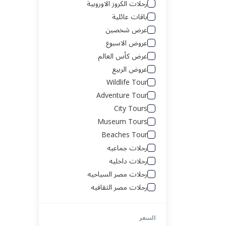
رحلات الكروز الاوروبية
باقات عائلية
سنغافورة
جـــورجيا
عرض شخصين
عروض الاسبوع
فيتنام
اسطنبول
عرض كأس العالم
عروض الربيع
ماليزيا
أمريكا
Wildlife Tour
Adventure Tour
طرابزون
البحر الاحمر
City Tours
Museum Tours
ألبانيا
رحلة العواصم الأوروبية
Beaches Tour
رحلات جماعيه
أرمينيا
العلا
رحلات داخليه
رحلات مصر السياحيه
أذربيجان
القاهره
رحلات مصر الثقافيه
جـــورجيا
الغردقه
السعر