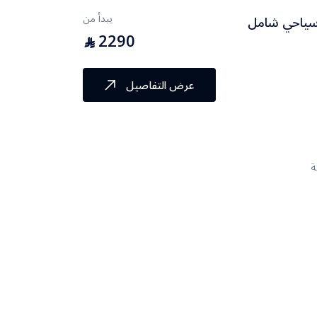
يبدأ من
2290
⃁
عرض التفاصيل