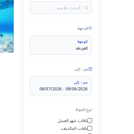
تايلاند
سريلانكا
الوجهة
سنغافورة
الوجهة
فيتنام
ماليزيا
من - إلى
المالديف
من - إلى
طرابزون
08/07/2026
-
08/06/2026
اندونيسيا
ألبانيا
نوع الجولة
تايلاند
أرمينيا
باقات شهر العسل
سريلانكا
باقات المالديف
أذربيجان