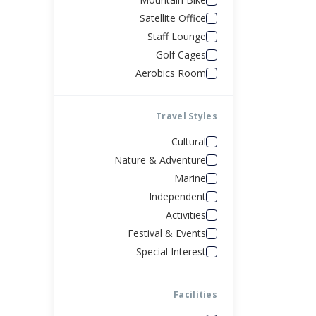
الصين
Satellite Office
Staff Lounge
البوسنة والهرسك
Golf Cages
Aerobics Room
روسيا
Travel Styles
Cultural
Nature & Adventure
Marine
Independent
Activities
Festival & Events
Special Interest
Facilities