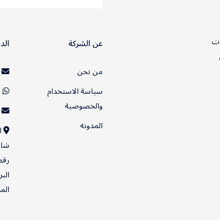
ات
عن الشركة
الد
من نحن
ت
سياسة الاستخدام
920032896
والخصوصية
o@wingly.net
المدونه
ا
شار
البريد
الم