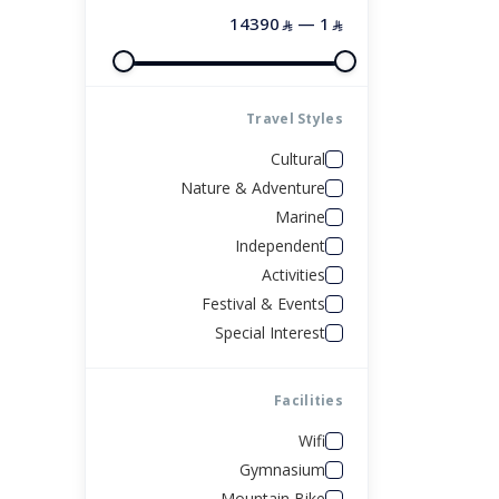
اسطنبول
14390
—
1
⃁
⃁
شرم الشيخ
أمريكا
الصين
Travel Styles
البحر الاحمر
البوسنة والهرسك
Cultural
Nature & Adventure
رحلة العواصم الأوروبية
روسيا
Marine
Independent
العلا
Activities
Festival & Events
القاهره
Special Interest
الغردقه
Facilities
Wifi
شرم الشيخ
Gymnasium
Mountain Bike