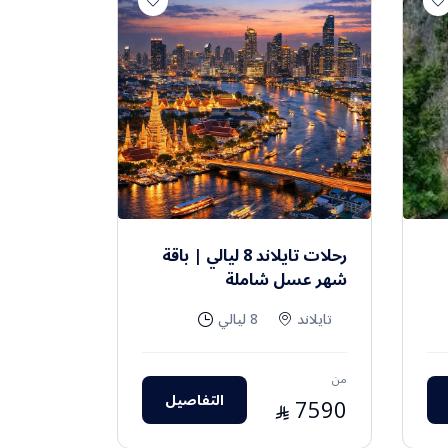
رحلات تايلاند 8 ليالي | باقة
شهر عسل شاملة
تايلاند
8 ليالي
من
التفاصيل
7590
⃁