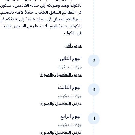
بانكوك وعند وصولكم إلى صالة القادمين، سيكون
في انتظاركم السائق الخاص، حاملاً لافتة باسمكم.
سيرافقكم السائق في سيارة خاصة إلى فندقكم في
بانكوك، وبقية اليوم للاسترخاء في الفندق، والمبي
في بانكوك.
عرض أقل
اليوم الثانى
2
جولات بانكوك
عرض التفاصيل والصورة
اليوم الثالث
3
جولات بوكيت
بعد تناول وجبة الإفطار في الفندق في الصباح،
سنبدأ جولتنا بزيارة القصر الكبير، وهو مجمع ملكي
عرض التفاصيل والصورة
فخم يعكس روعة العمارة التايلاندية التقليدية، وكا
اليوم الرابع
المقر الرسمي لملوك تايلاند لقرون عديدة. ثم زيارة
4
معبد وات فرا كايو، ومعبد وات فو، وعبور نهر تشاو
جولات بوكيت
بعد الإفطار، تسجيل الخروج والتوجه لمطار بانكوك
فرايا بالعبارة لزيارة معبد وات أرون. في المساء،
للرحلة الداخلية إلى بوكيت. عند الوصول، سيكون
عرض التفاصيل والصورة