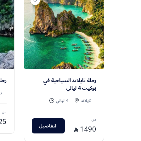
رحلة تايلاند السياحية في
رحلة
بوكيت 4 ليالي
تا
تايلاند
4 ليالي
من
من
25
التفاصيل
1490
⃁