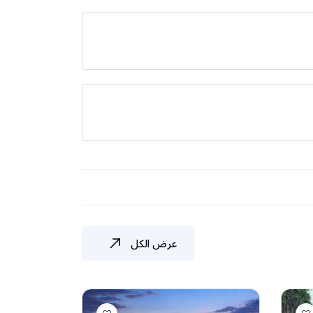
بانكوك: مطعم Usman Thai Muslim Food، مطعم Al Saray، مطعم Nissareen Halal، مطعم Muslim.
عرض الكل