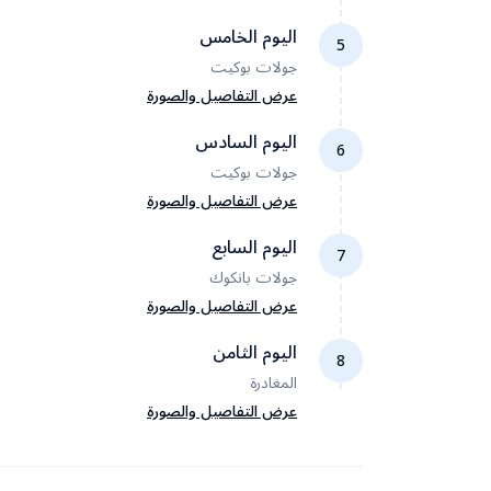
استكشاف منطقة خاو سان رود، والمبيت في
السائق في انتظاركم لنقلكم للفندق وتسجيل الدخ
بانكوك.
اليوم الخامس
بقية اليوم للاسترخاء، والمبيت في بوكيت.
5
جولات بوكيت
بعد الإفطار، سنبدأ جولتنا بالاسترخاء على شاطئ
باتونج الحيوي، أو زيارة شاطئ كاتا أو شاطئ كارون.
عرض التفاصيل والصورة
المساء، الاستمتاع بغروب الشمس وتناول العشاء
اليوم السادس
بأحد المطاعم المطلة على البحر، والمبيت في
6
بوكيت.
جولات بوكيت
بعد الإفطار، رحلة بحرية إلى خليج بانناه، زيارة جزيرة
جيمس بوند، التجديف بقوارب الكاياك، وزيارة قرية
عرض التفاصيل والصورة
كوه بانيي العائمة وتناول الغداء بها. العودة للفندق
اليوم السابع
المساء، والمبيت في بوكيت.
7
جولات بانكوك
يوم مخصص بالكامل للاسترخاء والاستمتاع بالشوا
الساحرة التي لم تزرها بعد، أو ممارسة الأنشطة
عرض التفاصيل والصورة
البحرية، والمبيت في بوكيت.
اليوم الثامن
8
المغادرة
بعد الإفطار، تسجيل الخروج والتوجه لمطار بوكيت
للرحلة الداخلية إلى بانكوك. عند الوصول، السائق 
عرض التفاصيل والصورة
انتظاركم لنقلكم للفندق. بقية اليوم للاسترخاء أو
استكشاف المنطقة المحيطة، والمبيت في بانكوك
بعد الإفطار، التوجه إلى مطار سوفارنابومي الدولي