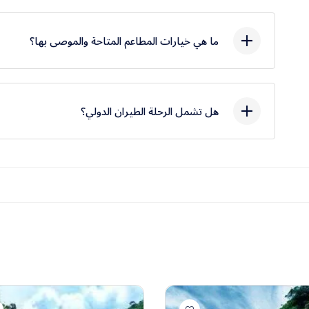
ما هي خيارات المطاعم المتاحة والموصى بها؟
بوكيت: مطعم Yeghevnut، مطعم Khoreayi Dzor، مطعم Lara.
هل تشمل الرحلة الطيران الدولي؟
لا، الرحلة تشمل تذاكر الطيران الداخلي فقط.