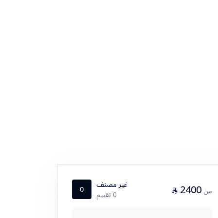
غير مصنف
2400
⃁
0
من
0 تقييم