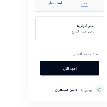
احجز
استفسار
اختر التواريخ
يرجى اختيار التاريخ!
ضيف كحد أقصى
احجز الآن
يوصي به 0% من المسافرين