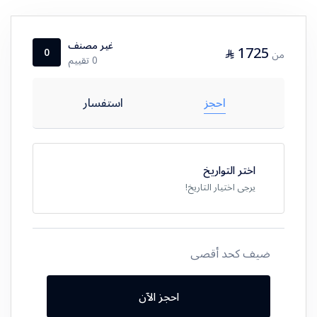
غير مصنف
1725
⃁
0
من
0 تقييم
احجز
استفسار
اختر التواريخ
يرجى اختيار التاريخ!
ضيف كحد أقصى
احجز الآن