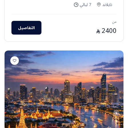
تايلاند
7 ليالي
من
التفاصيل
2400
⃁