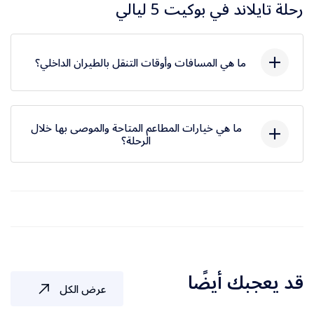
بوكيت المائي، الذي يضم مجموعة من الألعاب المائية الممتعة
رحلة تايلاند في بوكيت 5 ليالي
والمنزلقات المناسبة للكبار والصغار, والمبيت فى بوكيت.
ما هي المسافات وأوقات التنقل بالطيران الداخلي؟
بانكوك إلى بوكيت: 850 كم / ساعة ونصف بالطائرة.
ما هي خيارات المطاعم المتاحة والموصى بها خلال
الرحلة؟
بوكيت: مطعم Kusuma Halal Thai Seafood (4.3):
يقع بالقرب من شاطئ باتونج، ويتميز بتقديم
المأكولات البحرية الطازجة والأطباق التايلاندية
التقليدية الحلال. مطعم Cairo Restaurant (4.0):
يقدم تشكيلة متنوعة من المأكولات المصرية، والشرق
أوسطية، والهندية، والتايلاندية الحلال. مطعم
قد يعجبك أيضًا
عرض الكل
Casablanca (4.3): يقدم مأكولات هندية وعربية حلال
في أجواء مريحة داخل بوكيت. مطعم Dubai