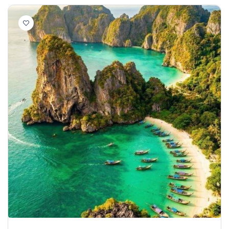
Restaurant Phuket (4.1): يشتهر بتقديم الأطباق
العربية والخليجية التقليدية الحلال لتلائم الأذواق
العربية. مطعم Anis's Restaurant (4.4): يقدم
وجبات تايلاندية وهندية بنكهات مميزة وخيارات حلال
كاملة. بانكوك (في حال المرور بها أو الترانزيت): مطعم
Usman Thai Muslim Food (4.6): يقدم الأطباق
التايلاندية التقليدية الحلال مثل الباد تاي والتوم يام.
مطعم Al Saray – Soonvijai (4.4): يقدم مزيجاً رائعاً
من المأكولات اللبنانية والهندية الحلال.