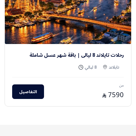
رحلات تايلاند 8 ليالي | باقة شهر عسل شاملة
تايلاند
8 ليالي
من
التفاصيل
7590
⃁