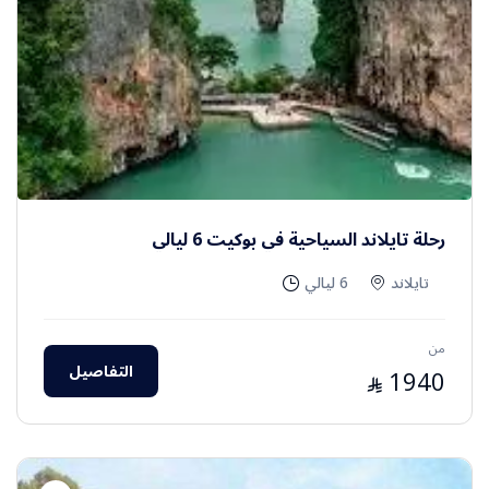
رحلة تايلاند السياحية في بوكيت 6 ليالي
تايلاند
6 ليالي
من
التفاصيل
1940
⃁