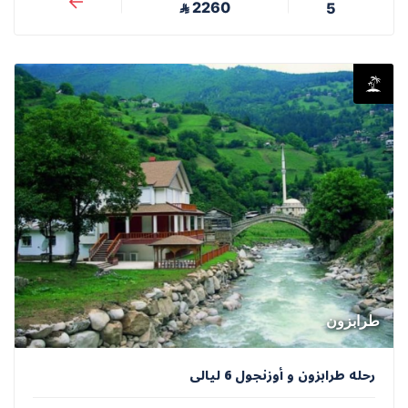
2260
5
⃁
طرابزون
رحله طرابزون و أوزنجول 6 ليالى