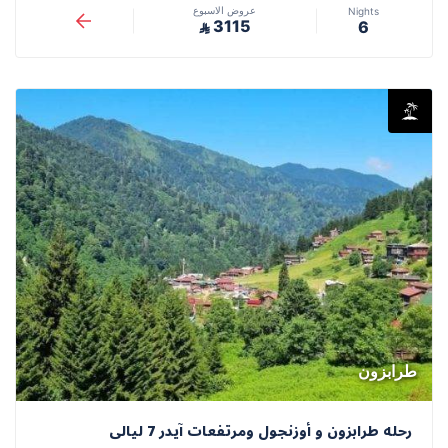
عروض الاسبوع
Nights
3115
6
⃁
طرابزون
رحله طرابزون و أوزنجول ومرتفعات آيدر 7 ليالى