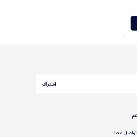
اشتراك
عم
واصل معنا