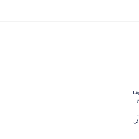
قنا
م
في