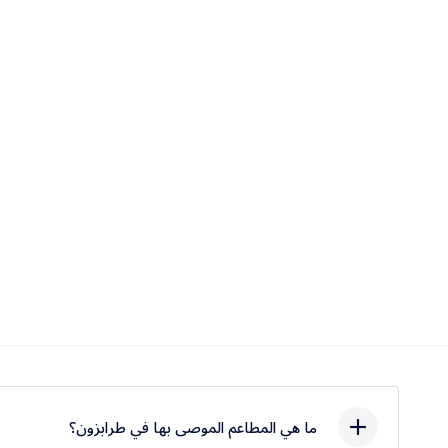
حد
ء
لة
فع
ت
ي
ما هي المطاعم الموصى بها في طرابزون؟