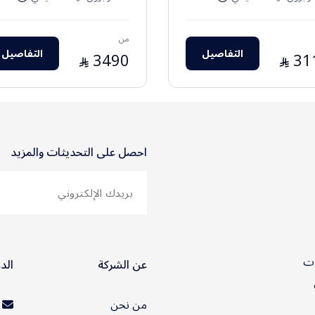
من
التفاصيل
التفاصيل
3490
31
⃁
⃁
احصل على التحديثات والمزيد
ات
عن الشركة
الد
من نحن
ت