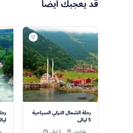
قد يعجبك أيضًا
رحلة الشمال التركي السياحية
5 ليالي
ليال
طرابزون
5 ليالي
ط