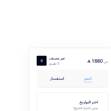
غير مصنف
1880
⃁
0
من
0 تقييم
احجز
استفسار
اختر التواريخ
يرجى اختيار التاريخ!