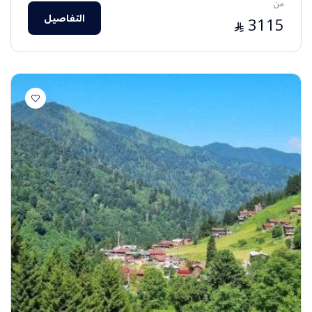
من
التفاصيل
3115
⃁