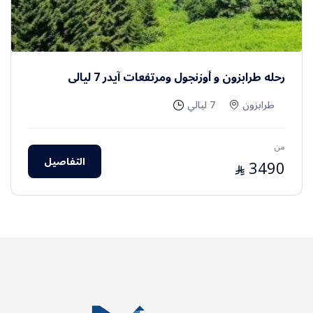
رحله طرابزون و أوزنجول ومرتفعات آيدر 7 ليالى
طرابزون
7 ليالي
من
التفاصيل
3490
⃁