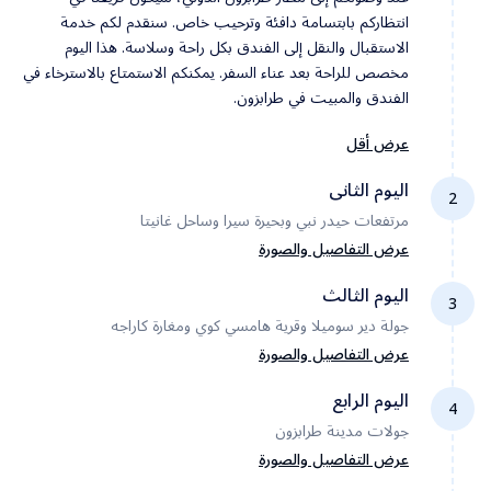
انتظاركم بابتسامة دافئة وترحيب خاص. سنقدم لكم خدمة
الاستقبال والنقل إلى الفندق بكل راحة وسلاسة. هذا اليوم
مخصص للراحة بعد عناء السفر. يمكنكم الاستمتاع بالاسترخاء في
الفندق والمبيت في طرابزون.
عرض أقل
اليوم الثانى
2
مرتفعات حيدر نبي وبحيرة سيرا وساحل غانيتا
عرض التفاصيل والصورة
اليوم الثالث
3
جولة دير سوميلا وقرية هامسي كوي ومغارة كاراجه
نبدأ يومنا صباحاً بالتوجه إلى واحدة من أجمل وجهات الشمال
التركي وهي مرتفعات حيدر نبي، على ارتفاع 1600 متر. تتميز
عرض التفاصيل والصورة
المرتفعات بجمال طبيعي أخاذ ومرافق سياحية مميزة. ثم نتوجه
اليوم الرابع
إلى بحيرة سيرا التي تكونت بفعل الانهيارات الأرضية، وتعد مكاناً
4
مثالياً للاسترخاء، ونختتم يومنا بجولة في ساحل غانيتا بمدينة
جولات مدينة طرابزون
نبدأ جولتنا بزيارة دير سوميلا التاريخي العريق، الذي يقع على
طرابزون.
منحدر جبلي شاهق. ثم نتوجه إلى قرية هامسي كوي المشهورة
عرض التفاصيل والصورة
بطبيعتها الجبلية الرائعة ومذاق "المهلبية" الشهير، ونختتم جولتنا